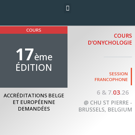
COURS
COURS
D'ONYCHOLOGIE
17
ème
ÉDITION
SESSION
FRANCOPHONE
6 & 7.
03
.26
ACCRÉDITATIONS BELGE
ET EUROPÉENNE
@ CHU ST PIERRE -
DEMANDÉES
BRUSSELS, BELGIUM